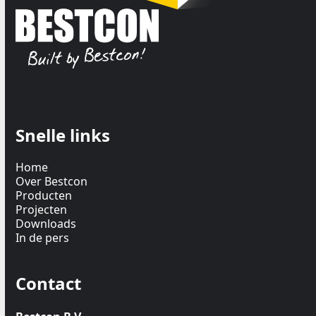
Snelle links
Home
Over Bestcon
Producten
Projecten
Downloads
In de pers
Contact