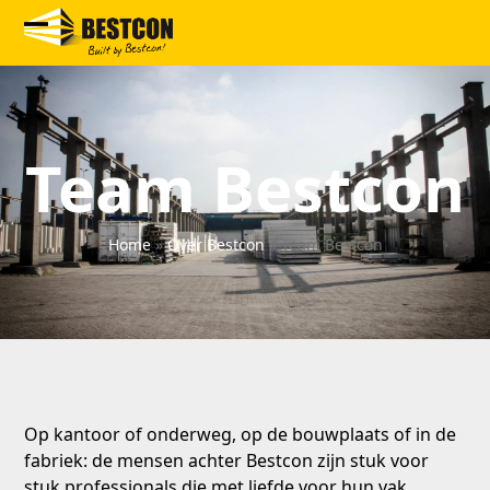
Skip
to
Open
Close
content
mobile
mobile
menu
menu
Team Bestcon
Home
»
Over Bestcon
»
Team Bestcon
Op kantoor of onderweg, op de bouwplaats of in de
fabriek: de mensen achter Bestcon zijn stuk voor
stuk professionals die met liefde voor hun vak