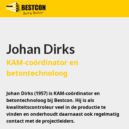
Skip
to
Open
Close
content
mobile
mobile
menu
menu
Johan Dirks
KAM-coördinator en
betontechnoloog
Johan Dirks (1957) is KAM-coördinator en
betontechnoloog bij Bestcon. Hij is als
kwaliteitscontroleur veel in de productie te
vinden en onderhoudt daarnaast ook regelmatig
contact met de projectleiders.