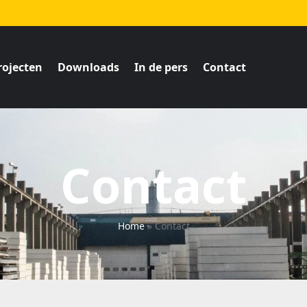
rojecten
Downloads
In de pers
Contact
Contact
Home
»
Contact