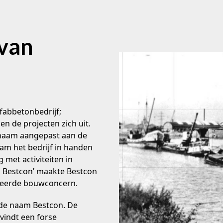
 van
efabbetonbedrijf;
n de projecten zich uit.
 naam aangepast aan de
m het bedrijf in handen
met activiteiten in
s Bestcon’ maakte Bestcon
oteerde bouwconcern.
r de naam Bestcon. De
vindt een forse