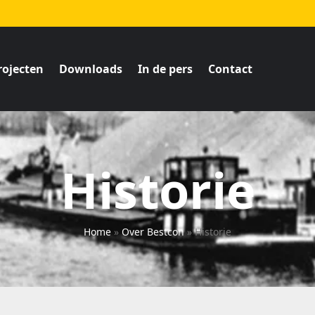
rojecten
Downloads
In de pers
Contact
Historie
Home
»
Over Bestcon
»
Historie