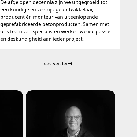
De afgelopen decennia zijn we uitgegroeid tot
een kundige en veelzijdige ontwikkelaar,
producent én monteur van uiteenlopende
geprefabriceerde betonproducten. Samen met
ons team van specialisten werken we vol passie
en deskundigheid aan ieder project.
Lees verder
oirt
Alfred Lijzenga
aan al
Na zijn opleiding aan de
. Na zijn
Rijksuniversiteit Groningen en de
isch
post doctorale opleiding tot