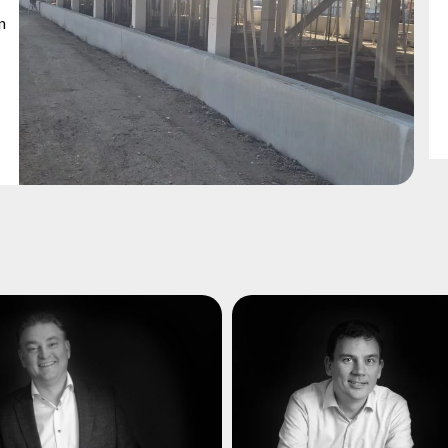
n
Jeroen van Helv
onald Keurntjes
Jeroen was van jongs af 
ijn opleiding aan de HEAO
gefascineerd door de bouw
 Ronald al snel carrière in
opleiding Bouwtechn
eld van de bouw. Hij startte