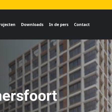
rojecten
Downloads
In de pers
Contact
ersfoort