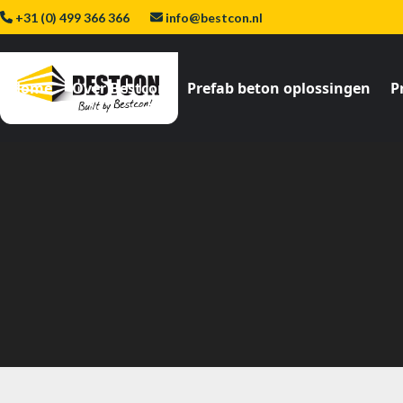
Skip
+31 (0) 499 366 366
info@bestcon.nl
to
content
Home
Over Bestcon
Prefab beton oplossingen
P