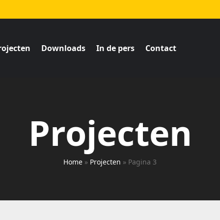
rojecten
Downloads
In de pers
Contact
Projecten
Home
»
Projecten
»
Pagina 3