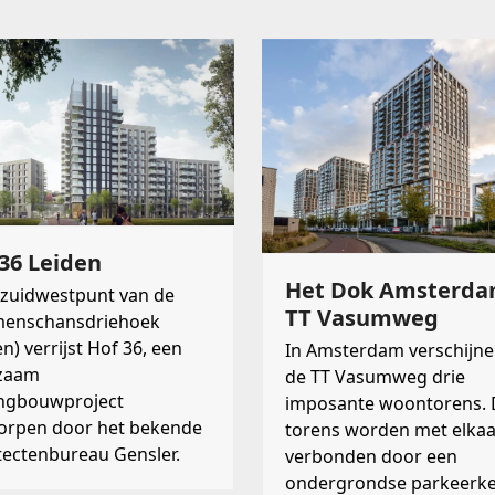
36 Leiden
Het Dok Amsterda
 zuidwestpunt van de
TT Vasumweg
enschansdriehoek
en) verrijst Hof 36, een
In Amsterdam verschijne
zaam
de TT Vasumweg drie
ngbouwproject
imposante woontorens. 
orpen door het bekende
torens worden met elkaa
tectenbureau Gensler.
verbonden door een
ondergrondse parkeerke