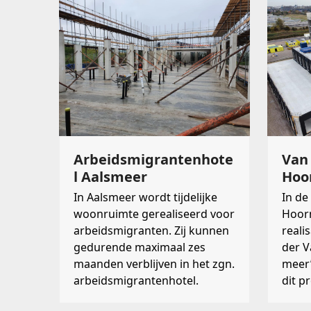
Arbeidsmigrantenhote
Van 
l Aalsmeer
Hoo
In Aalsmeer wordt tijdelijke
In de
woonruimte gerealiseerd voor
Hoorn
arbeidsmigranten. Zij kunnen
reali
gedurende maximaal zes
der Va
maanden verblijven in het zgn.
meer’
arbeidsmigrantenhotel.
dit p