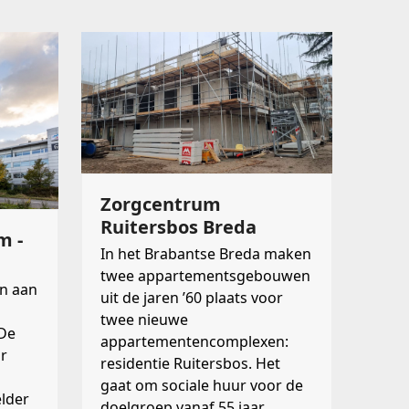
Zorgcentrum
Ruitersbos Breda
m -
In het Brabantse Breda maken
twee appartementsgebouwen
n aan
uit de jaren ’60 plaats voor
twee nieuwe
De
appartementencomplexen:
r
residentie Ruitersbos. Het
gaat om sociale huur voor de
lder
doelgroep vanaf 55 jaar.