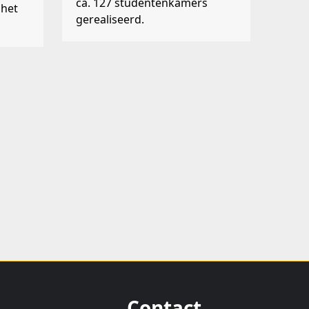
ca. 127 studentenkamers
het
gerealiseerd.
Contact