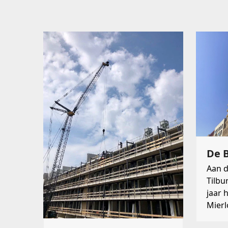
De B
Aan d
Tilbu
jaar 
Mierl