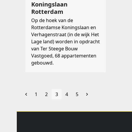
Koningslaan
Rotterdam
Op de hoek van de
Rotterdamse Koningslaan en
Verhagenstraat (in de wijk Het
Lage land) worden in opdracht
van Ter Steege Bouw
Vastgoed, 68 appartementen
gebouwd.
Vorige
Page
Page
Page
Page
Page
Volgende
1
2
3
4
5