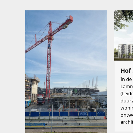
Hof 
In de
Lamm
(Leid
duur
woni
ontw
archi