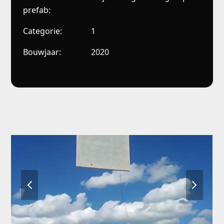
prefab:
Categorie:
1
Bouwjaar:
2020
previous
next
slide
slide