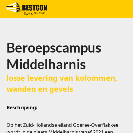
Skip
to
Open
Close
content
mobile
mobile
menu
menu
Beroepscampus
Middelharnis
losse levering van kolommen,
wanden en gevels
Beschrijving:
Op het Zuid-Hollandse eiland Goeree-Overflakkee
wordt in de plaats Middelharnis vanaf 2021 een