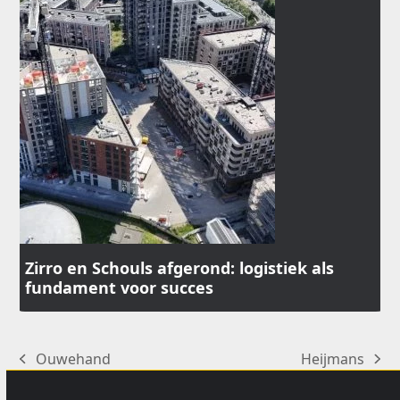
the
left
and
right
arrow
keys
to
access
the
carousel
navigation
buttons
Zirro en Schouls afgerond: logistiek als
fundament voor succes
Ouwehand
Heijmans
previous
next
post:
post: