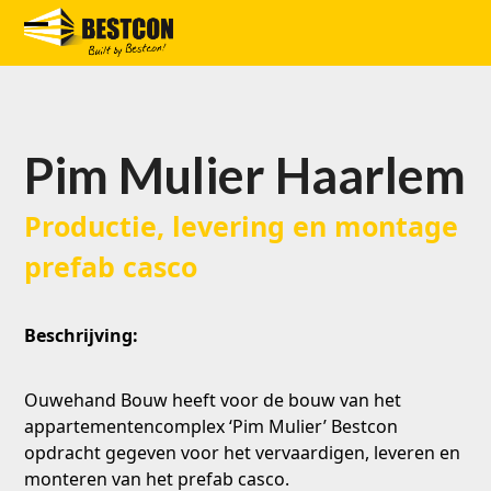
Skip
to
Open
Close
content
mobile
mobile
menu
menu
Pim Mulier Haarlem
Productie, levering en montage
prefab casco
Beschrijving:
Ouwehand Bouw heeft voor de bouw van het
appartementencomplex ‘Pim Mulier’ Bestcon
opdracht gegeven voor het vervaardigen, leveren en
monteren van het prefab casco.