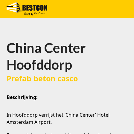
Skip
to
Open
Close
content
mobile
mobile
menu
menu
China Center
Hoofddorp
Prefab beton casco
Beschrijving:
In Hoofddorp verrijst het ‘China Center’ Hotel
Amsterdam Airport.